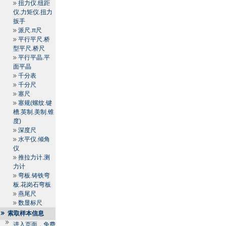
扭力仪.纽距
仪.力矩仪.扭力
扳手
派尺.π尺
平行平尺.桥
型平尺.桥尺
平行平晶.平
面平晶
千分表
千分尺
塞尺
塞规(螺纹.键
槽.英制.美制.锥
度)
深度尺
水平仪.倾角
仪
推拉力计.测
力计
弯板.铸铁弯
板.花岗石弯板
燕尾尺
数显标尺
索取样本信息
进入页面，免费