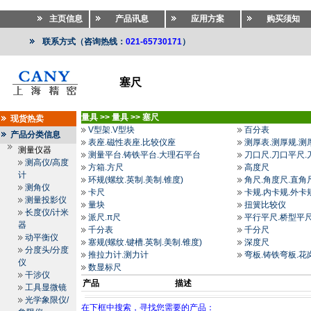
主页信息
产品讯息
应用方案
购买须知
联系方式（咨询热线：
021-65730171
）
塞尺
量具
>>
量具
>>
塞尺
现货热卖
V型架.V型块
百分表
产品分类信息
表座.磁性表座.比较仪座
测厚表.测厚规.测
测量仪器
测量平台.铸铁平台.大理石平台
刀口尺.刀口平尺.
测高仪/高度
方箱.方尺
高度尺
计
环规(螺纹.英制.美制.锥度)
角尺.角度尺.直角
测角仪
卡尺
卡规.内卡规.外卡
测量投影仪
量块
扭簧比较仪
长度仪/计米
派尺.π尺
平行平尺.桥型平尺
器
千分表
千分尺
动平衡仪
塞规(螺纹.键槽.英制.美制.锥度)
深度尺
分度头/分度
推拉力计.测力计
弯板.铸铁弯板.花
仪
数显标尺
干涉仪
产品
描述
工具显微镜
光学象限仪/
在下框中搜索，寻找您需要的产品：