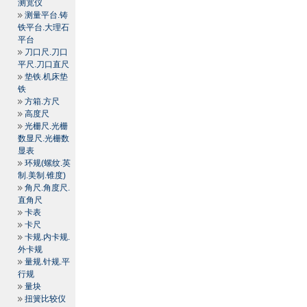
测宽仪
测量平台.铸
铁平台.大理石
平台
刀口尺.刀口
平尺.刀口直尺
垫铁.机床垫
铁
方箱.方尺
高度尺
光栅尺.光栅
数显尺.光栅数
显表
环规(螺纹.英
制.美制.锥度)
角尺.角度尺.
直角尺
卡表
卡尺
卡规.内卡规.
外卡规
量规.针规.平
行规
量块
扭簧比较仪