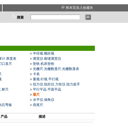
将本页添入收藏夹
搜索
半径规.螺距规
厚计.厚度表
测宽仪.裂缝测宽仪
刀口直尺
垫铁.机床垫铁
光栅尺.光栅数显尺.光栅数显表
尺
卡表
规
量规.针规.平行规
扭力仪.纽距仪.力矩仪.扭力扳手
.桥尺
平行平晶.平面平晶
塞尺
水平仪.倾角仪
岗石弯板
燕尾尺
产品
描述