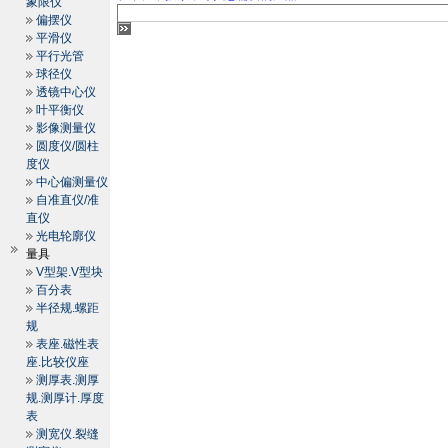
象限仪
偏摆仪
平滑仪
平行光管
球径仪
透镜中心仪
叶平衡仪
影像测量仪
圆度仪/圆柱
度仪
中心偏测量仪
自准直仪/准
直仪
光电轮廓仪
量具
V型架.V型块
百分表
半径规.螺距
规
表座.磁性表
座.比较仪座
测厚表.测厚
规.测厚计.厚度
表
测宽仪.裂缝