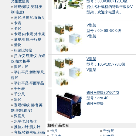
光栅数显表
型号：300×300×120,0级
环规(螺纹.英制.美
提供各种规格的铸铁平板及V
制.锥度)
型架，欢迎来电垂询。
角尺.角度尺.直角尺
卡表
V型架
卡尺
型号：60×60×50,0级
卡规.内卡规.外卡规
V型架
量规.针规.平行规
量块
扭簧比较仪
扭力仪.纽距仪.力矩
V型架
仪.扭力扳手
型号：105×105×78,0级
派尺.π尺
V型架
平行平尺.桥型平尺.
桥尺
平行平晶.平面平晶
千分表
磁性V型块70*60*72
千分尺
型号：czv-40
塞尺
磁性V型块
塞规(螺纹.键槽.英
制.美制.锥度)
深度尺
水平仪.倾角仪
相关产品类别
推拉力计.测力计
卡尺
千分尺
弯板.铸铁弯板.花岗