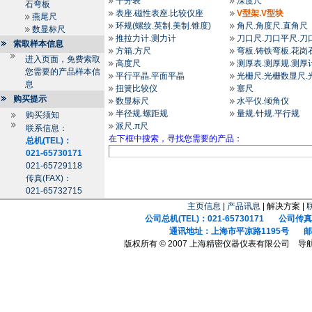
千分表
深度尺
石弯板
表座.磁性表座.比较仪座
V型架.V型块
燕尾尺
环规(螺纹.英制.美制.锥度)
角尺.角度尺.直角尺
数显标尺
推拉力计.测力计
刀口尺.刀口平尺.刀
索取样本信息
方箱.方尺
弯板.铸铁弯板.花岗
进入页面，免费索取
高度尺
测厚表.测厚规.测厚
您需要的产品样本信
平行平晶.平面平晶
光栅尺.光栅数显尺.
息
扭簧比较仪
塞尺
购买提示
数显标尺
水平仪.倾角仪
半径规.螺距规
量规.针规.平行规
购买须知
派尺.π尺
联系信息：
在下框中搜索，寻找您需要的产品：
总机(TEL)：
021-65730171
021-65729118
传真(FAX)：
021-65732715
主页信息
|
产品讯息
| 解决方案 |
公司总机(TEL)：021-65730171 公司传真(F
通讯地址：上海市平凉路1195号 邮政
版权所有 © 2007 上海精密仪器仪表有限公司 导