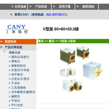
主页信息
产品讯息
应用方案
购买须知
联系CANY（咨询热线：
021-65730171
）
V型架 60×60×50,0级
量具
>>
量具
>>
V型架.V型块
现货热卖
产品分类信息
测量仪器
测高仪/高度计
测角仪
测量投影仪
长度仪/计米器
动平衡仪
分度头/分度仪
干涉仪
工具显微镜
光学象限仪/象限仪
偏摆仪
平滑仪
平行光管