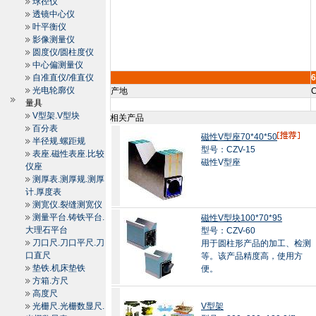
球径仪
透镜中心仪
叶平衡仪
影像测量仪
圆度仪/圆柱度仪
中心偏测量仪
自准直仪/准直仪
光电轮廓仪
产地
C
量具
V型架.V型块
相关产品
百分表
磁性V型座70*40*50
半径规.螺距规
型号：CZV-15
表座.磁性表座.比较
磁性V型座
仪座
测厚表.测厚规.测厚
计.厚度表
测宽仪.裂缝测宽仪
测量平台.铸铁平台.
磁性V型块100*70*95
大理石平台
型号：CZV-60
刀口尺.刀口平尺.刀
用于圆柱形产品的加工、检测
口直尺
等。该产品精度高，使用方
垫铁.机床垫铁
便。
方箱.方尺
高度尺
光栅尺.光栅数显尺.
V型架